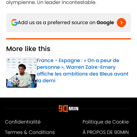
olympienne. Un leader incontestable.
Add us as a preferred source on
Google
More like this
France - Espagne : « On a peur de
personne », Warren Zaïre-Emery
affiche les ambitions des Bleus avant
la demi
Published by on Invalid Date
1 related articles loaded
Confidentialité
Politique de Cookie
Termes & Conditions
À PROPOS DE 90MIN