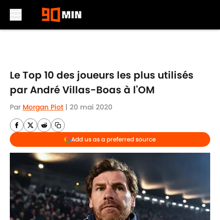
Skip to main content
Le Top 10 des joueurs les plus utilisés
par André Villas-Boas à l'OM
Par
Morgan Piot
|
20 mai 2020
Add us as a preferred source