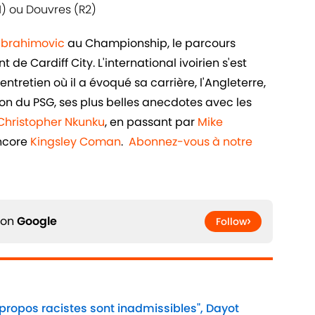
N) ou Douvres (R2)
 Ibrahimovic
au Championship, le parcours
de Cardiff City. L'international ivoirien s'est
ntretien où il a évoqué sa carrière, l'Angleterre,
n du PSG, ses plus belles anecdotes avec les
Christopher Nkunku
, en passant par
Mike
ncore
Kingsley Coman
.
Abonnez-vous à notre
 on
Google
Follow
 propos racistes sont inadmissibles", Dayot