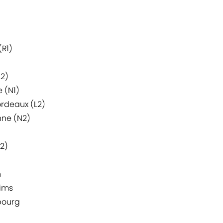
(R1)
L2)
 (N1)
ordeaux (L2)
nne (N2)
L2)
n
eims
bourg