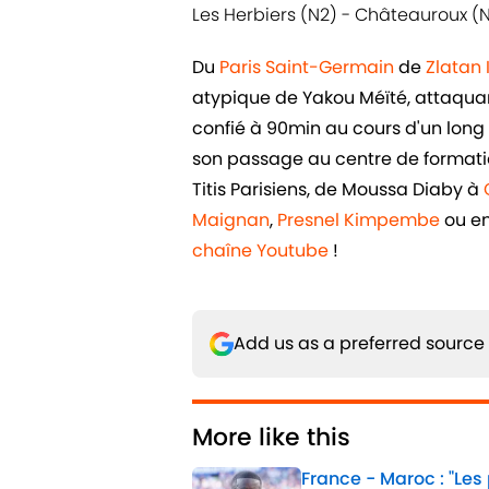
Les Herbiers (N2) - Châteauroux (
Du
Paris Saint-Germain
de
Zlatan
atypique de Yakou Méïté, attaquant 
confié à 90min au cours d'un long e
son passage au centre de formatio
Titis Parisiens, de Moussa Diaby à
Maignan
,
Presnel Kimpembe
ou e
chaîne Youtube
!
Add us as a preferred source
More like this
France - Maroc : "Les