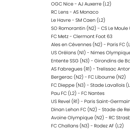
OGC Nice - AJ Auxerre (L2)
RC Lens - AS Monaco
Le Havre - SM Caen (L2)
SO Romorantin (N2) - CS Le Moule 
FC Metz - Clermont Foot 63
Ales en Cévennes (N2) - Paris FC (
US Orélans (N1) - Nimes Olympique
Entente SSG (N3) - Girondins de B
AS Fabregues (R1) - Trelissac Anto
Bergerac (N2) - FC Libourne (N2)
FC Dieppe (N3) - Stade Lavallois (
Pau FC (L2) - FC Nantes
US Revel (R1) - Paris Saint-Germai
Dinan Lehon FC (N2) - Stade de R
Avoine Olympique (N2) - RC Stras
FC Challans (N3) - Rodez AF (L2)