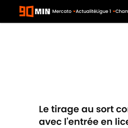
Mercato
Actualité
Ligue 1
Cham
Skip to main content
Le tirage au sort c
avec l'entrée en lic