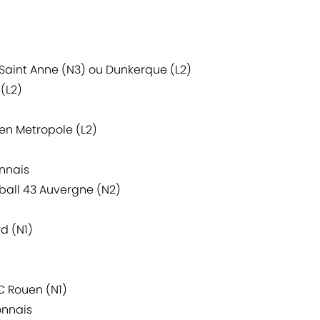
Saint Anne (N3) ou Dunkerque (L2)
(L2)
en Metropole (L2)
nnais
tball 43 Auvergne (N2)
d (N1)
C Rouen (N1)
onnais