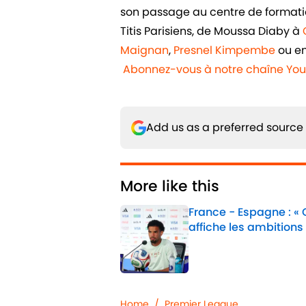
son passage au centre de formatio
Titis Parisiens, de Moussa Diaby à
Maignan
,
Presnel Kimpembe
ou e
Abonnez-vous à notre chaîne Yo
Add us as a preferred source
More like this
France - Espagne : «
affiche les ambitions
Published by on Invalid 
1 related articles loaded
Home
/
Premier League