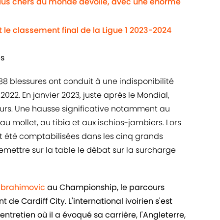
plus chers du monde dévoilé, avec une énorme
it le classement final de la Ligue 1 2023-2024
es
88 blessures ont conduit à une indisponibilité
022. En janvier 2023, juste après le Mondial,
ours. Une hausse significative notamment au
au mollet, au tibia et aux ischios-jambiers. Lors
nt été comptabilisées dans les cinq grands
mettre sur la table le débat sur la surcharge
 Ibrahimovic
au Championship, le parcours
de Cardiff City. L'international ivoirien s'est
ntretien où il a évoqué sa carrière, l'Angleterre,