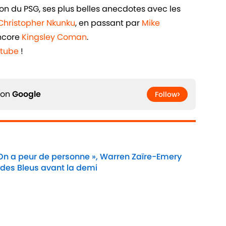
n du PSG, ses plus belles anecdotes avec les
Christopher Nkunku
, en passant par
Mike
ncore
Kingsley Coman
.
utube
!
 on
Google
Follow
 On a peur de personne », Warren Zaïre-Emery
 des Bleus avant la demi
Date