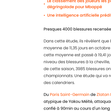
Le classement des joueurs les 
•
dégringolade pour Mbappé
Une intelligence artificielle préd
•
Presques 4000 blessures recensé
Dans cette étude, ils révèlent que 
moyenne de 11,35 jours en octobre 2
cette moyenne est passé à 19,41 j
niveau des blessures à la cheville, 
de cette saison, 3985 blessures o
championnats. Une étude qui va re
des calendriers.
Du
Paris Saint-Germain
de
Zlatan
atypique de Yakou Méïté, attaquant 
confié à 90min au cours d'un long e