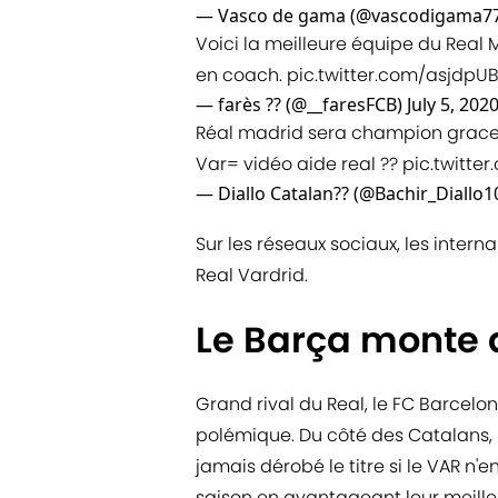
— Vasco de gama (@vascodigama7
Voici la meilleure équipe du Real 
en coach.
pic.twitter.com/asjdpU
— farès ?? (@__faresFCB)
July 5, 202
Réal madrid sera champion grace 
Var= vidéo aide real ??
pic.twitt
— Diallo Catalan?? (@Bachir_Diallo1
Sur les réseaux sociaux, les inte
Real Vardrid.
Le Barça monte 
Grand rival du Real, le FC Barcelo
polémique. Du côté des Catalans, le
jamais dérobé le titre si le VAR n'e
saison en avantageant leur meille