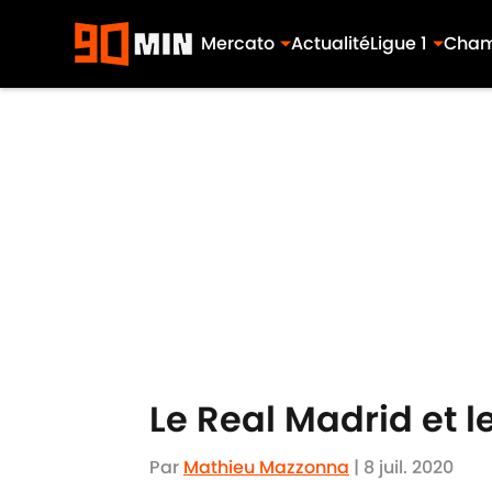
Mercato
Actualité
Ligue 1
Cham
Skip to main content
Le Real Madrid et 
Par
Mathieu Mazzonna
|
8 juil. 2020