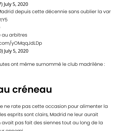
7)
July 5, 2020
Madrid depuis cette décennie sans oublier la var
BtY5
0
au arbitres
er.com/yOMqqJdLDp
0)
July 5, 2020
rnautes ont même surnommé le club madrilène :
au créneau
ne ne rate pas cette occasion pour alimenter la
s esprits sont clairs, Madrid ne leur aurait
n avait pas fait des siennes tout au long de la
ur ennemi.