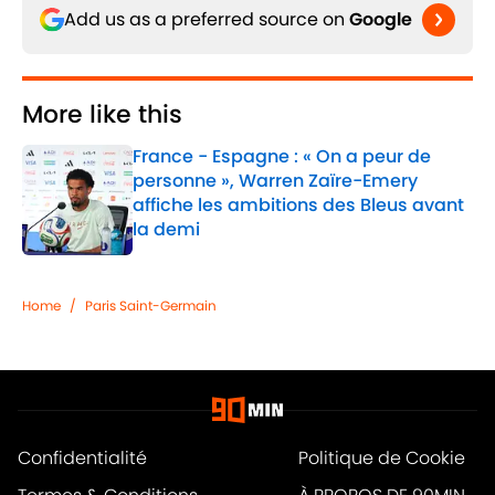
Add us as a preferred source on
Google
More like this
France - Espagne : « On a peur de
personne », Warren Zaïre-Emery
affiche les ambitions des Bleus avant
la demi
Published by on Invalid Date
1 related articles loaded
Home
/
Paris Saint-Germain
Confidentialité
Politique de Cookie