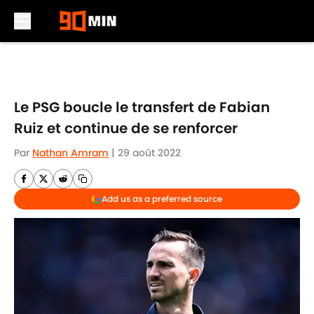
Skip to main content
Le PSG boucle le transfert de Fabian
Ruiz et continue de se renforcer
Par
Nathan Amram
|
29 août 2022
Add us as a preferred source