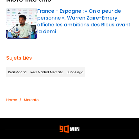
France - Espagne : « On a peur de
personne », Warren Zaïre-Emery
affiche les ambitions des Bleus avant
la demi
Published by on Invalid Date
1 related articles loaded
Sujets Liés
Real Madrid
Real Madrid Mercato
Bundesliga
Home
/
Mercato