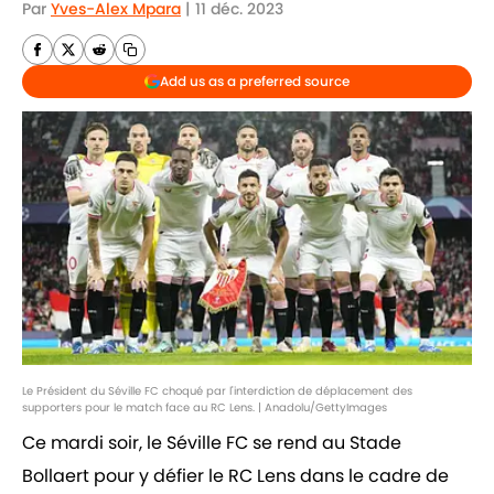
Par
Yves-Alex Mpara
|
11 déc. 2023
Add us as a preferred source
Le Président du Séville FC choqué par l'interdiction de déplacement des
supporters pour le match face au RC Lens. | Anadolu/GettyImages
Ce mardi soir, le Séville FC se rend au Stade
Bollaert pour y défier le RC Lens dans le cadre de