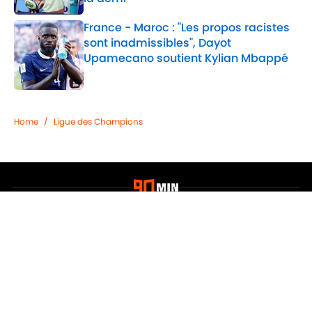
Published by on Invalid Date
France - Maroc : "Les propos racistes
sont inadmissibles", Dayot
Upamecano soutient Kylian Mbappé
Published by on Invalid Date
2 related articles loaded
Home
/
Ligue des Champions
Confidentialité
Politique de Cookie
Termes & Conditions
À PROPOS DE 90MIN
Minute Media
Jobs
Déclaration d'accessibilité
A-Z Index