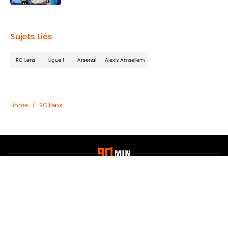
Published by on Invalid Date
2 related articles loaded
Sujets Liés
RC Lens
Ligue 1
Arsenal
Alexis Amsellem
Home
/
RC Lens
Confidentialité
Politique de Cookie
Termes & Conditions
À PROPOS DE 90MIN
Minute Media
Jobs
Déclaration d'accessibilité
A-Z Index