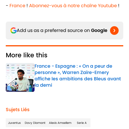
-
France
!
Abonnez-vous à notre chaîne Youtube
!
Add us as a preferred source on
Google
More like this
France - Espagne : « On a peur de
personne », Warren Zaïre-Emery
affiche les ambitions des Bleus avant
la demi
Published by on Invalid Date
1 related articles loaded
Sujets Liés
Juventus
Davy Diamant
Alexis Amsellem
Serie A