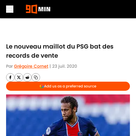
Skip to main content
Le nouveau maillot du PSG bat des
records de vente
Par
Grégoire Cornet
|
23 juil. 2020
Add us as a preferred source