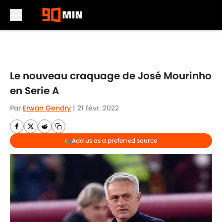
Skip to main content
Le nouveau craquage de José Mourinho
en Serie A
Par
Erwan Gendry
|
21 févr. 2022
Add us as a preferred source