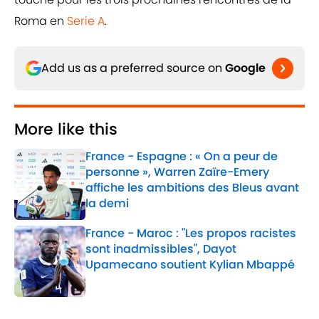
Roma en
Serie A
.
Add us as a preferred source on
Google
More like this
France - Espagne : « On a peur de
personne », Warren Zaïre-Emery
affiche les ambitions des Bleus avant
la demi
Published by on Invalid Date
France - Maroc : "Les propos racistes
sont inadmissibles", Dayot
Upamecano soutient Kylian Mbappé
Published by on Invalid Date
2 related articles loaded