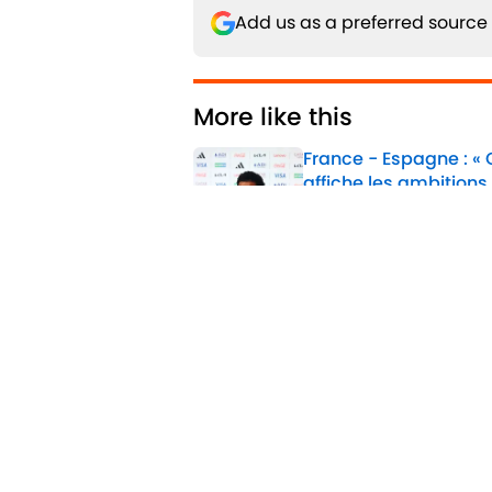
Add us as a preferred source
More like this
France - Espagne : «
affiche les ambitions
Published by on Invalid 
1 related articles loaded
Confidentialité
Politique d
Jobs
Déclaratio
d'accessibil