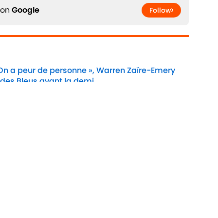
 on
Google
Follow
 On a peur de personne », Warren Zaïre-Emery
 des Bleus avant la demi
Date
e Cookie
Termes &
À P
Conditions
90M
n
A-Z Index
Cook
ité