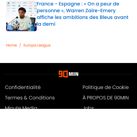
France - Espagne : « On a peur de
personne », Warren Zaïre-Emery
affiche les ambitions des Bleus avant
la demi
Published by on Invalid Date
1 related articles loaded
Home
/
Europa League
Confidentialité
Politique de Cookie
Termes & Conditions
À PROPOS DE 90MIN
Minute Media
Jobs
Déclaration d'accessibilité
A-Z Index
Cookies Settings