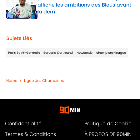
affiche les ambitions des Bleus avant
la demi
Published by on Invalid Date
1 related articles loaded
Sujets Liés
Paris Saint-Germain
Borussia Dortmund
Newcastle
champions-league
Home
/
Ligue des Champions
Confidentialité
Politique de Cookie
Termes & Conditions
À PROPOS DE 90MIN