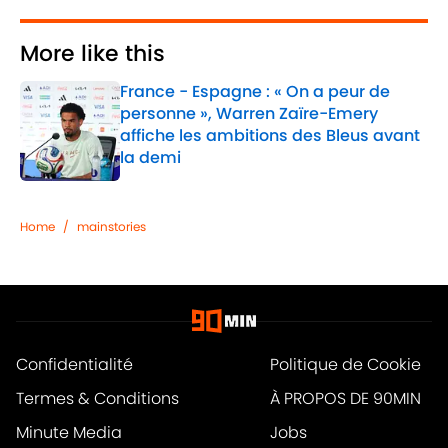
More like this
France - Espagne : « On a peur de
personne », Warren Zaïre-Emery
affiche les ambitions des Bleus avant
la demi
Published by on Invalid Date
1 related articles loaded
Home
/
mainstories
Confidentialité
Politique de Cookie
Termes & Conditions
À PROPOS DE 90MIN
Minute Media
Jobs