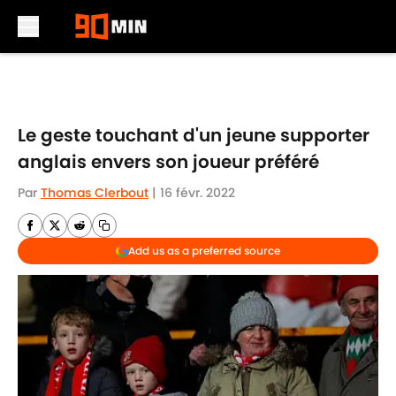
Skip to main content
Le geste touchant d'un jeune supporter
anglais envers son joueur préféré
Par
Thomas Clerbout
|
16 févr. 2022
Add us as a preferred source