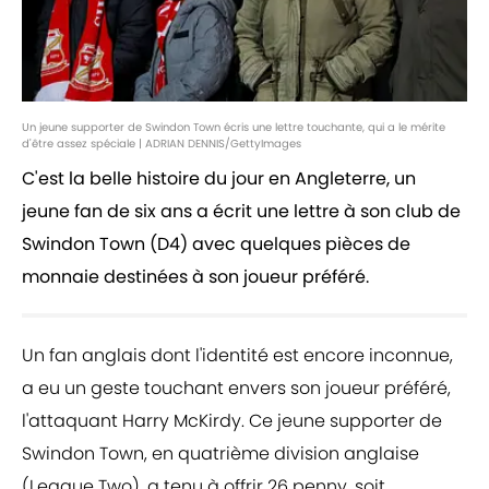
Un jeune supporter de Swindon Town écris une lettre touchante, qui a le mérite
d'être assez spéciale | ADRIAN DENNIS/GettyImages
C'est la belle histoire du jour en Angleterre, un
jeune fan de six ans a écrit une lettre à son club de
Swindon Town (D4) avec quelques pièces de
monnaie destinées à son joueur préféré.
Un fan anglais dont l'identité est encore inconnue,
a eu un geste touchant envers son joueur préféré,
l'attaquant Harry McKirdy. Ce jeune supporter de
Swindon Town, en quatrième division anglaise
(League Two), a tenu à offrir 26 penny, soit