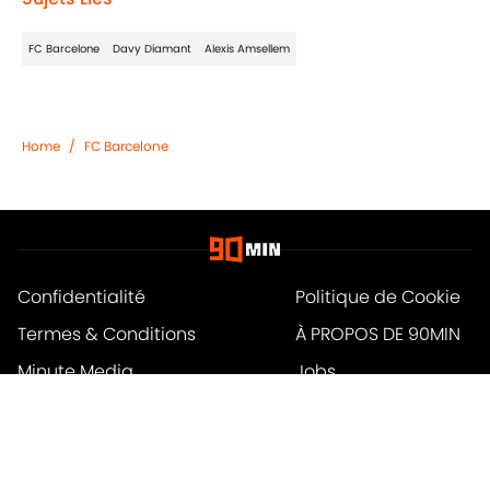
FC Barcelone
Davy Diamant
Alexis Amsellem
Home
/
FC Barcelone
Confidentialité
Politique de Cookie
Termes & Conditions
À PROPOS DE 90MIN
Minute Media
Jobs
Déclaration d'accessibilité
A-Z Index
Cookies Settings