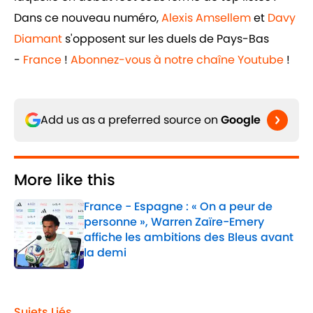
Dans ce nouveau numéro,
Alexis Amsellem
et
Davy
Diamant
s'opposent sur les duels de Pays-Bas
-
France
!
Abonnez-vous à notre chaîne Youtube
!
Add us as a preferred source on
Google
More like this
France - Espagne : « On a peur de
personne », Warren Zaïre-Emery
affiche les ambitions des Bleus avant
la demi
Published by on Invalid Date
1 related articles loaded
Sujets Liés