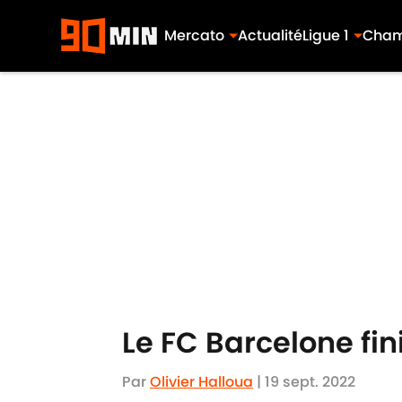
Mercato
Actualité
Ligue 1
Cham
Skip to main content
Le FC Barcelone fini
Par
Olivier Halloua
|
19 sept. 2022