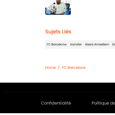
Published by on Invalid 
1 related articles loaded
Sujets Liés
FC Barcelone
transfer
Alexis Amsellem
D
Home
/
FC Barcelone
Confidentialité
Politique d