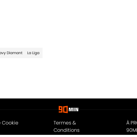
Date
avy Diamant
La Liga
e Cookie
Termes &
À P
Conditions
90M