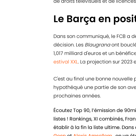
de droits télévisuels et de licence
Le Barça en posit
Dans son communiqué, le FCB a dé
décision. Les
Blaugrana
ont bouclé
1,017 milliard d'euros et un bénéfi
estival XXL
. La projection sur 2023
C'est au final une bonne nouvelle p
hypothéqué une partie de son aveni
prochaines années.
Écoutez Top 90, l’émission de 90m
listes ! Rankings, XI combinés, Fr
établir à la fin la liste ultime. D
Gesp
et
Alexis Amsellem
, on va ét