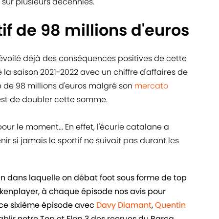
s sur plusieurs décennies.
if de 98 millions d'euros
voilé déjà des conséquences positives de cette
 la saison 2021-2022 avec un chiffre d'affaires de
ce de 98 millions d'euros malgré son
mercato
 est de doubler cette somme.
our le moment... En effet, l'écurie catalane a
r si jamais le sportif ne suivait pas durant les
in dans laquelle on débat foot sous forme de top
ankenplayer, à chaque épisode nos avis pour
ans ce sixième épisode avec
Davy Diamant
,
Quentin
ablir notre Top et Flop 3 des recrues du Barça