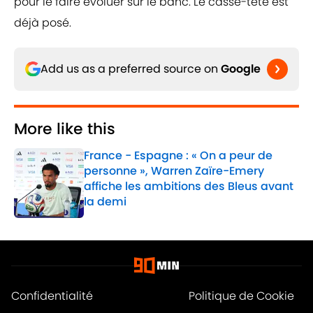
pour le faire évoluer sur le banc. Le casse-tête est
déjà posé.
Add us as a preferred source on
Google
More like this
France - Espagne : « On a peur de
personne », Warren Zaïre-Emery
affiche les ambitions des Bleus avant
la demi
Published by on Invalid Date
1 related articles loaded
Confidentialité
Politique de Cookie