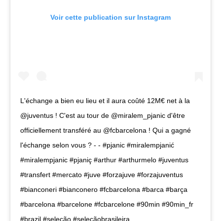
Voir cette publication sur Instagram
L'échange a bien eu lieu et il aura coûté 12M€ net à la
@juventus ! C'est au tour de @miralem_pjanic d'être
officiellement transféré au @fcbarcelona ! Qui a gagné
l'échange selon vous ? - - #pjanic #miralempjanić
#miralempjanic #pjaniç #arthur #arthurmelo #juventus
#transfert #mercato #juve #forzajuve #forzajuventus
#bianconeri #bianconero #fcbarcelona #barca #barça
#barcelona #barcelone #fcbarcelone #90min #90min_fr
#brazil #seleção #seleçãobrasileira