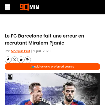
Skip to main content
Le FC Barcelone fait une erreur en
recrutant Miralem Pjanic
Par
Morgan Piot
|
2 juil. 2020
Add us as a preferred source