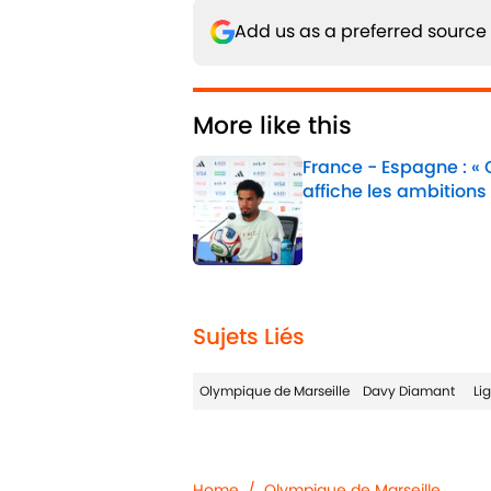
Add us as a preferred source
More like this
France - Espagne : «
affiche les ambitions
Published by on Invalid 
1 related articles loaded
Sujets Liés
Olympique de Marseille
Davy Diamant
Li
Home
/
Olympique de Marseille