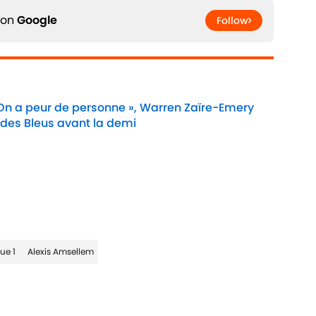
 on
Google
Follow
 On a peur de personne », Warren Zaïre-Emery
 des Bleus avant la demi
Date
gue 1
Alexis Amsellem