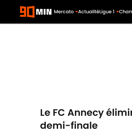
Mercato
Actualité
Ligue 1
Cham
Skip to main content
Le FC Annecy élimi
demi-finale