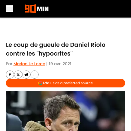
Skip to main content
Le coup de gueule de Daniel Riolo
contre les "hypocrites"
Par
Marian Le Lorec
|
19 avr. 2021
Add us as a preferred source