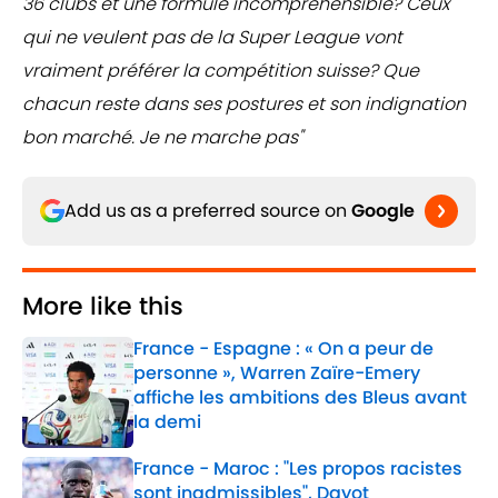
36 clubs et une formule incompréhensible? Ceux
qui ne veulent pas de la Super League vont
vraiment préférer la compétition suisse? Que
chacun reste dans ses postures et son indignation
bon marché. Je ne marche pas"
Add us as a preferred source on
Google
More like this
France - Espagne : « On a peur de
personne », Warren Zaïre-Emery
affiche les ambitions des Bleus avant
la demi
Published by on Invalid Date
France - Maroc : "Les propos racistes
sont inadmissibles", Dayot