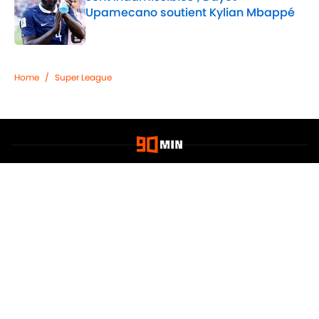
Upamecano soutient Kylian Mbappé
Published by on Invalid Date
2 related articles loaded
Home
/
Super League
Confidentialité
Politique de Cookie
Termes & Conditions
À PROPOS DE 90MIN
Minute Media
Jobs
Déclaration d'accessibilité
A-Z Index
Cookies Settings
© 2026
Powered by Minute Media
-
Tous droits réservés