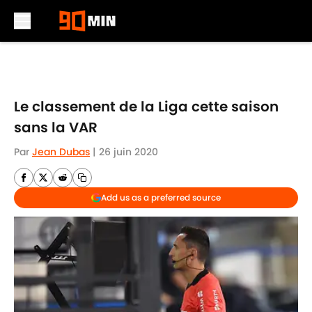
Skip to main content
Le classement de la Liga cette saison
sans la VAR
Par
Jean Dubas
|
26 juin 2020
Add us as a preferred source