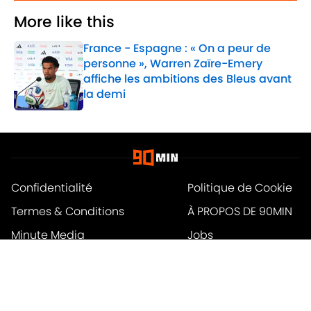
More like this
France - Espagne : « On a peur de
personne », Warren Zaïre-Emery
affiche les ambitions des Bleus avant
la demi
Published by on Invalid Date
1 related articles loaded
Confidentialité
Politique de Cookie
Termes & Conditions
À PROPOS DE 90MIN
Minute Media
Jobs
Déclaration d'accessibilité
A-Z Index
Cookies Settings