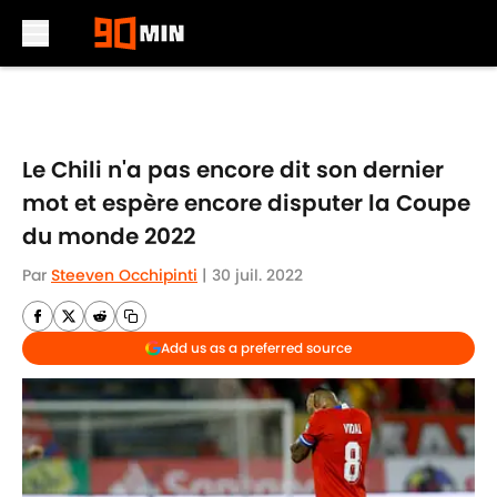
Skip to main content
Le Chili n'a pas encore dit son dernier
mot et espère encore disputer la Coupe
du monde 2022
Par
Steeven Occhipinti
|
30 juil. 2022
Add us as a preferred source