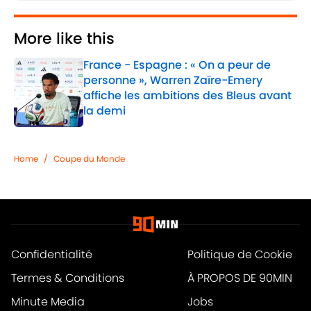
More like this
France - Espagne : « On a peur de
personne », Warren Zaïre-Emery
affiche les ambitions des Bleus avant
la demi
Published by on Invalid Date
1 related articles loaded
Home
/
Coupe du Monde
Confidentialité
Politique de Cookie
Termes & Conditions
À PROPOS DE 90MIN
Minute Media
Jobs