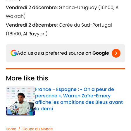
Vendredi 2 décembre:
Ghana-Uruguay (16h00, Al
Wakrah)
Vendredi 2 décembre:
Corée du Sud-Portugal
(16h00, Al Rayyan)
Add us as a preferred source on
Google
More like this
France - Espagne : « On a peur de
personne », Warren Zaïre-Emery
affiche les ambitions des Bleus avant
la demi
Published by on Invalid Date
1 related articles loaded
Home
/
Coupe du Monde