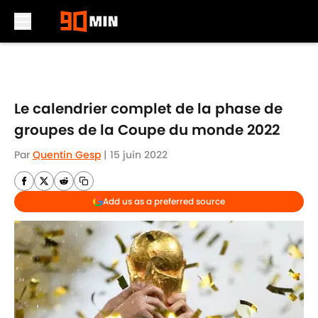
Skip to main content
Le calendrier complet de la phase de
groupes de la Coupe du monde 2022
Par
Quentin Gesp
|
15 juin 2022
Add us as a preferred source