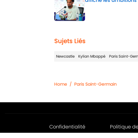
affiche les ambitions
Published by on Invalid 
1 related articles loaded
Sujets Liés
Newcastle
Kylian Mbappé
Paris Saint-Ger
Home
/
Paris Saint-Germain
Confidentialité
Politique d