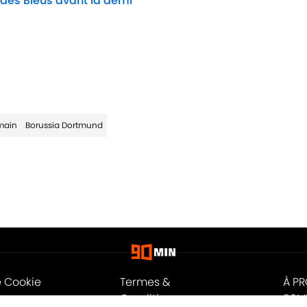
 des Bleus avant la demi
Date
main
Borussia Dortmund
e Cookie
Termes &
À P
Conditions
90M