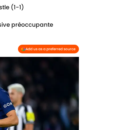
tle (1-1)
ensive préoccupante
Add us as a preferred source