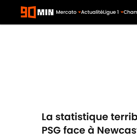
Mercato
Actualité
Ligue 1
Cham
Skip to main content
La statistique terr
PSG face à Newcas