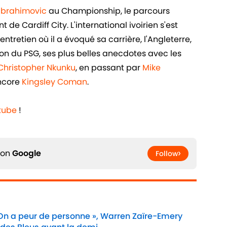
 Ibrahimovic
au Championship, le parcours
de Cardiff City. L'international ivoirien s'est
ntretien où il a évoqué sa carrière, l'Angleterre,
n du PSG, ses plus belles anecdotes avec les
Christopher Nkunku
, en passant par
Mike
ncore
Kingsley Coman
.
tube
!
 on
Google
Follow
 On a peur de personne », Warren Zaïre-Emery