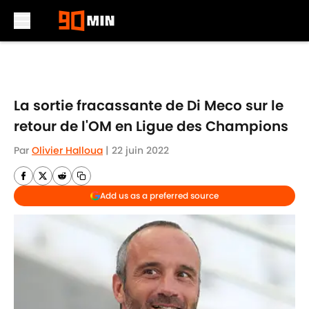
Skip to main content
La sortie fracassante de Di Meco sur le
retour de l'OM en Ligue des Champions
Par
Olivier Halloua
|
22 juin 2022
Add us as a preferred source