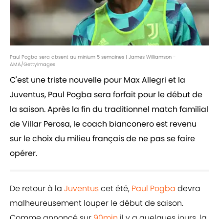
Paul Pogba sera absent au minium 5 semaines | James Williamson -
AMA/GettyImages
C'est une triste nouvelle pour Max Allegri et la
Juventus, Paul Pogba sera forfait pour le début de
la saison. Après la fin du traditionnel match familial
de Villar Perosa, le coach bianconero est revenu
sur le choix du milieu français de ne pas se faire
opérer.
De retour à la
Juventus
cet été,
Paul Pogba
devra
malheureusement louper le début de saison.
Comme annoncé sur
90min
il y a quelques jours, la