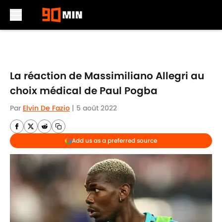
Skip to main content
La réaction de Massimiliano Allegri au
choix médical de Paul Pogba
Par
Elvin De Fazio
|
5 août 2022
Add us as a preferred source