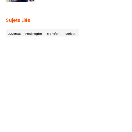
2 related articles loaded
Sujets Liés
Juventus
Paul Pogba
transfer
Serie A
Home
/
Juventus
Confidentialité
Politique de Cookie
Termes & Conditions
À PROPOS DE 90MIN
Minute Media
Jobs
Déclaration d'accessibilité
A-Z Index