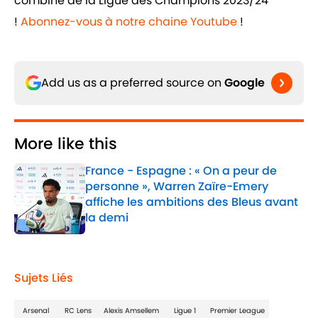
combiné de la Ligue des Champions 2023/24
!
Abonnez-vous à notre chaine Youtube
!
Add us as a preferred source on
Google
More like this
France - Espagne : « On a peur de
personne », Warren Zaïre-Emery
affiche les ambitions des Bleus avant
la demi
Published by on Invalid Date
1 related articles loaded
Sujets Liés
Arsenal
RC Lens
Alexis Amsellem
Ligue 1
Premier League