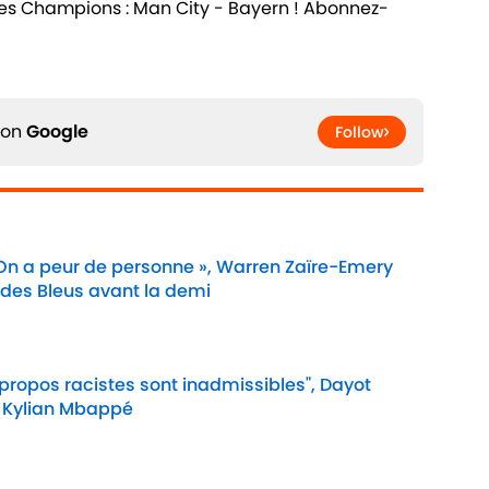
des Champions : Man City - Bayern ! Abonnez-
 on
Google
Follow
 On a peur de personne », Warren Zaïre-Emery
 des Bleus avant la demi
Date
 propos racistes sont inadmissibles", Dayot
 Kylian Mbappé
Date