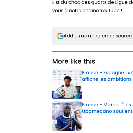
List du choc des quarts de Ligue 
vous à notre chaîne Youtube !
Add us as a preferred source
More like this
France - Espagne : «
affiche les ambitions
Published by on Invalid 
France - Maroc : "Les
Upamecano soutient
Published by on Invalid 