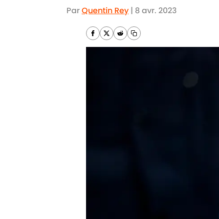
Par
Quentin Rey
|
8 avr. 2023