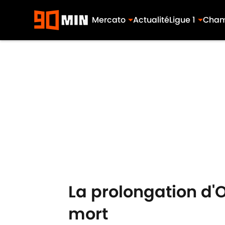
Mercato
Actualité
Ligue 1
Cham
Skip to main content
La prolongation d
mort