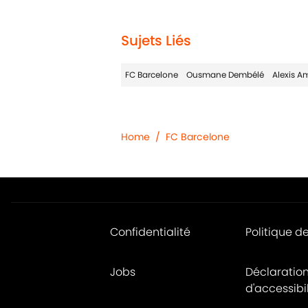
2 related articles loaded
Sujets Liés
FC Barcelone
Ousmane Dembélé
Alexis A
Home
/
FC Barcelone
Confidentialité
Politique d
Jobs
Déclaratio
d'accessibil