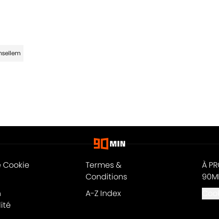
msellem
e Cookie
Termes &
À P
Conditions
90M
n
A-Z Index
Cook
ité