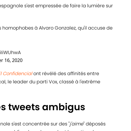
espagnole s'est empressée de faire la lumière sur
 homophobes à Alvaro Gonzalez, qu'il accuse de
diIiWUhwA
r 16, 2020
El Confidencial
ont révélé des affinités entre
l, le leader du parti Vox, classé à l'extrême
des tweets ambigus
ole s'est concentrée sur des "
j'aime
" déposés