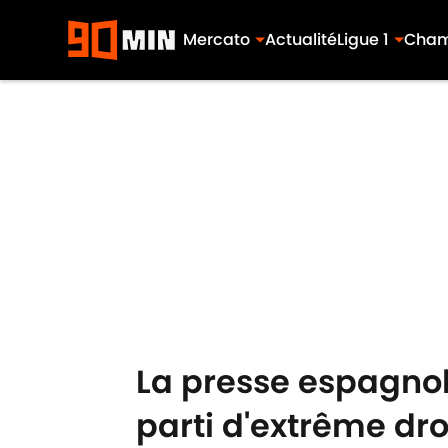
Mercato
Actualité
Ligue 1
Cham
Skip to main content
La presse espagnole
parti d'extrême dro