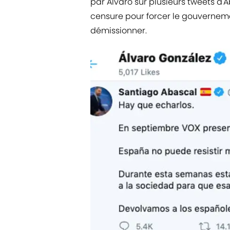
par Alvaro sur plusieurs tweets d
censure pour forcer le gouverneme
démissionner.