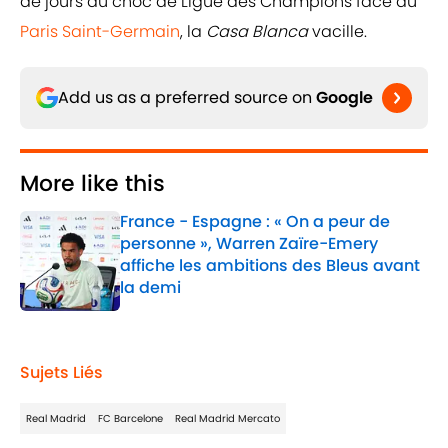
de jours du choc de Ligue des Champions face au
Paris Saint-Germain
, la
Casa Blanca
vacille.
Add us as a preferred source on
Google
More like this
France - Espagne : « On a peur de
personne », Warren Zaïre-Emery
affiche les ambitions des Bleus avant
la demi
Published by on Invalid Date
1 related articles loaded
Sujets Liés
Real Madrid
FC Barcelone
Real Madrid Mercato