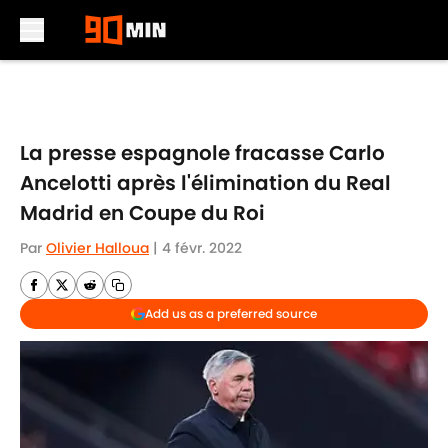
Skip to main content
La presse espagnole fracasse Carlo
Ancelotti après l'élimination du Real
Madrid en Coupe du Roi
Par
Olivier Halloua
|
4 févr. 2022
Add us as a preferred source