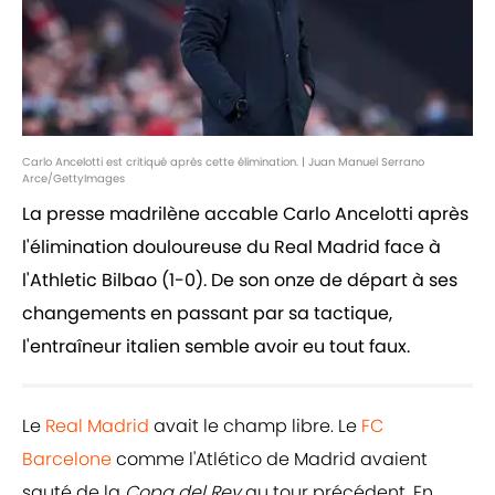
Carlo Ancelotti est critiqué après cette élimination. | Juan Manuel Serrano
Arce/GettyImages
La presse madrilène accable Carlo Ancelotti après
l'élimination douloureuse du Real Madrid face à
l'Athletic Bilbao (1-0). De son onze de départ à ses
changements en passant par sa tactique,
l'entraîneur italien semble avoir eu tout faux.
Le
Real Madrid
avait le champ libre. Le
FC
Barcelone
comme l'Atlético de Madrid avaient
sauté de la
Copa del Rey
au tour précédent. En