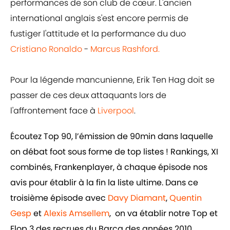
performances de son club de cœur. L'ancien
international anglais s'est encore permis de
fustiger l'attitude et la performance du duo
Cristiano Ronaldo
-
Marcus Rashford.
Pour la légende mancunienne, Erik Ten Hag doit se
passer de ces deux attaquants lors de
l'affrontement face à
Liverpool
.
Écoutez Top 90, l’émission de 90min dans laquelle
on débat foot sous forme de top listes ! Rankings, XI
combinés, Frankenplayer, à chaque épisode nos
avis pour établir à la fin la liste ultime. Dans ce
troisième épisode avec
Davy Diamant
,
Quentin
Gesp
et
Alexis Amsellem
, on va établir notre Top et
Flop 3 des recrues du Barça des années 2010