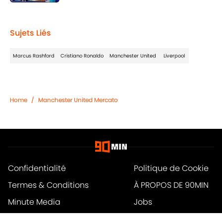
Published by on Invalid Date
1 related articles loaded
Sujets Liés
Marcus Rashford
Cristiano Ronaldo
Manchester United
Liverpool
Home
/
Manchester United Mercato
Confidentialité
Politique de Cookie
Termes & Conditions
À PROPOS DE 90MIN
Minute Media
Jobs
Déclaration d'accessibilité
A-Z Index