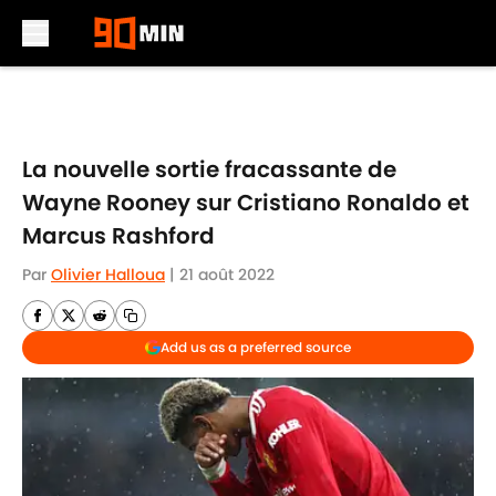
Skip to main content
La nouvelle sortie fracassante de
Wayne Rooney sur Cristiano Ronaldo et
Marcus Rashford
Par
Olivier Halloua
|
21 août 2022
Add us as a preferred source