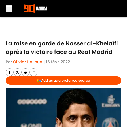
Skip to main content
La mise en garde de Nasser al-Khelaïfi
après la victoire face au Real Madrid
Par
Olivier Halloua
|
16 févr. 2022
Add us as a preferred source