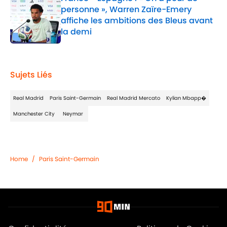
personne », Warren Zaïre-Emery
affiche les ambitions des Bleus avant
la demi
Published by on Invalid Date
1 related articles loaded
Sujets Liés
Real Madrid
Paris Saint-Germain
Real Madrid Mercato
Kylian Mbapp�
Manchester City
Neymar
Home
/
Paris Saint-Germain