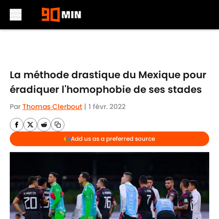
Skip to main content
La méthode drastique du Mexique pour
éradiquer l'homophobie de ses stades
Par
Thomas Clerbout
|
1 févr. 2022
Add us as a preferred source