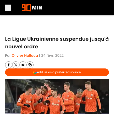
Skip to main content
La Ligue Ukrainienne suspendue jusqu'à
nouvel ordre
Par
Olivier Halloua
|
24 févr. 2022
Add us as a preferred source