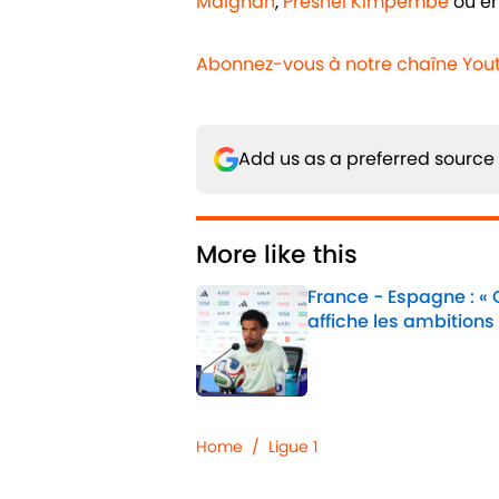
Maignan
,
Presnel Kimpembe
ou e
Abonnez-vous à notre chaîne You
Add us as a preferred source
More like this
France - Espagne : «
affiche les ambitions
Published by on Invalid 
1 related articles loaded
Home
/
Ligue 1