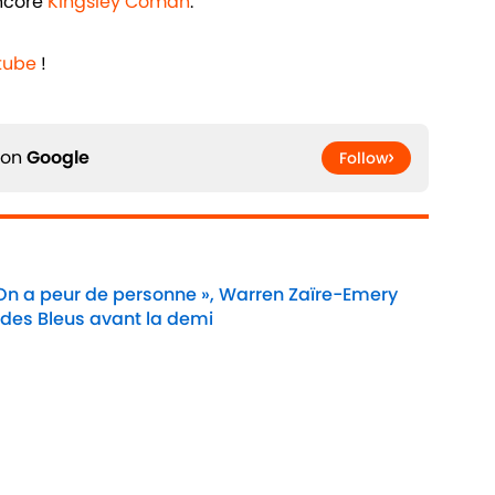
ncore
Kingsley Coman
.
tube
!
 on
Google
Follow
 On a peur de personne », Warren Zaïre-Emery
 des Bleus avant la demi
Date