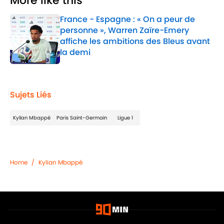
More like this
France - Espagne : « On a peur de
personne », Warren Zaïre-Emery
affiche les ambitions des Bleus avant
la demi
Published by on Invalid Date
1 related articles loaded
Sujets Liés
Kylian Mbappé
Paris Saint-Germain
Ligue 1
Home
/
Kylian Mbappé