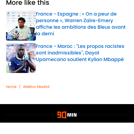
More like this
France - Espagne : « On a peur de
personne », Warren Zaïre-Emery
affiche les ambitions des Bleus avant
la demi
Published by on Invalid Date
France - Maroc : "Les propos racistes
sont inadmissibles", Dayot
Upamecano soutient Kylian Mbappé
Published by on Invalid Date
2 related articles loaded
Home
/
Atletico Madrid
Confidentialité
Politique de Cookie