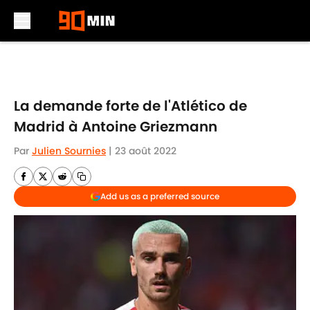
Skip to main content
La demande forte de l'Atlético de
Madrid à Antoine Griezmann
Par
Julien Sournies
|
23 août 2022
Add us as a preferred source