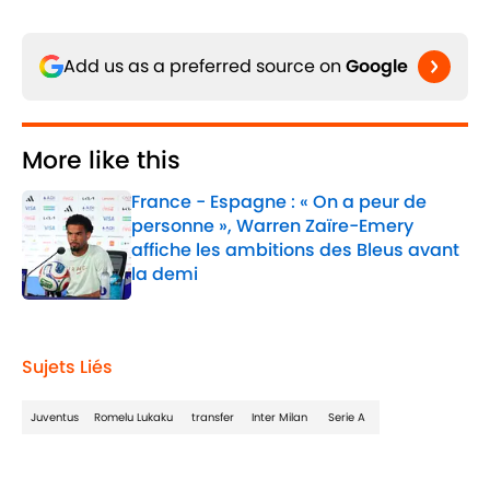
Add us as a preferred source on
Google
More like this
France - Espagne : « On a peur de
personne », Warren Zaïre-Emery
affiche les ambitions des Bleus avant
la demi
Published by on Invalid Date
1 related articles loaded
Sujets Liés
Juventus
Romelu Lukaku
transfer
Inter Milan
Serie A