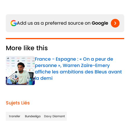
Add us as a preferred source on
Google
More like this
France - Espagne : « On a peur de
personne », Warren Zaïre-Emery
affiche les ambitions des Bleus avant
la demi
Published by on Invalid Date
1 related articles loaded
Sujets Liés
transfer
Bundesliga
Davy Diamant