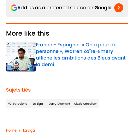
Add us as a preferred source on
Google
More like this
France - Espagne : « On a peur de
personne », Warren Zaïre-Emery
affiche les ambitions des Bleus avant
la demi
Published by on Invalid Date
1 related articles loaded
Sujets Liés
FC Barcelone
La Liga
Davy Diamant
Alexis Amsellem
Home
/
La Liga