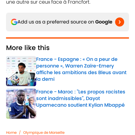
une autre sur ceux face à Francfort.
Add us as a preferred source on
Google
More like this
France - Espagne : « On a peur de
personne », Warren Zaïre-Emery
affiche les ambitions des Bleus avant
la demi
Published by on Invalid Date
France - Maroc : "Les propos racistes
sont inadmissibles", Dayot
Upamecano soutient Kylian Mbappé
Published by on Invalid Date
2 related articles loaded
Home
/
Olympique de Marseille