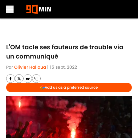
Skip to main content
L'OM tacle ses fauteurs de trouble via
un communiqué
Par
Olivier Halloua
|
15 sept. 2022
Add us as a preferred source