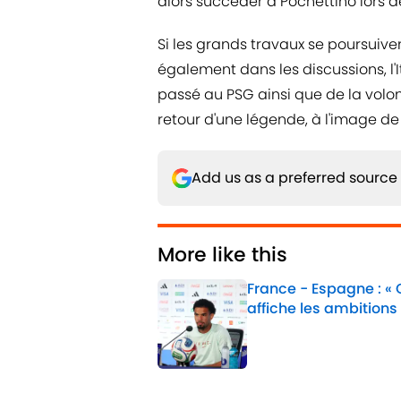
alors succéder à Pochettino lors 
Si les grands travaux se poursuive
également dans les discussions, l'
passé au PSG ainsi que de la volont
retour d'une légende, à l'image d
Add us as a preferred source
More like this
France - Espagne : «
affiche les ambitions
Published by on Invalid 
1 related articles loaded