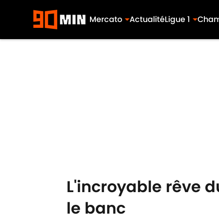
Mercato
Actualité
Ligue 1
Cham
Skip to main content
L'incroyable rêve 
le banc