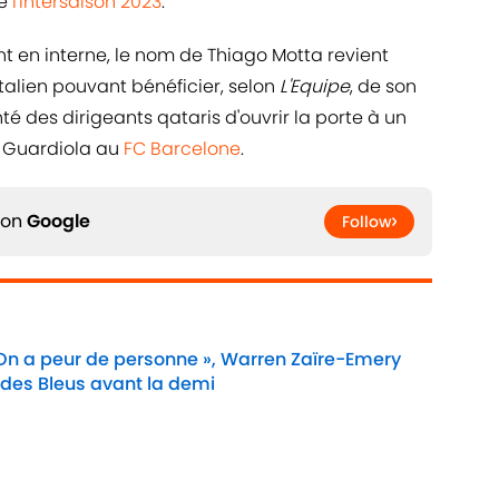
de
l'intersaison 2023
.
nt en interne, le nom de Thiago Motta revient
Italien pouvant bénéficier, selon
L'Equipe
, de son
é des dirigeants qataris d'ouvrir la porte à un
e Guardiola au
FC Barcelone
.
 on
Google
Follow
 On a peur de personne », Warren Zaïre-Emery
 des Bleus avant la demi
Date