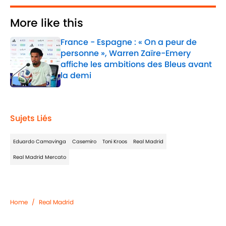
More like this
France - Espagne : « On a peur de
personne », Warren Zaïre-Emery
affiche les ambitions des Bleus avant
la demi
Published by on Invalid Date
1 related articles loaded
Sujets Liés
Eduardo Camavinga
Casemiro
Toni Kroos
Real Madrid
Real Madrid Mercato
Home
/
Real Madrid