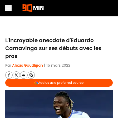
Skip to main content
L'incroyable anecdote d'Eduardo
Camavinga sur ses débuts avec les
pros
Par
Alexis Goudlijian
|
15 mars 2022
Add us as a preferred source