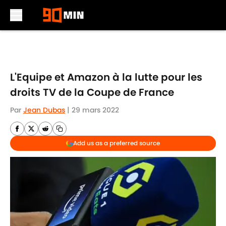
Skip to main content
L'Equipe et Amazon à la lutte pour les
droits TV de la Coupe de France
Par
Jean Dubas
|
29 mars 2022
Add us as a preferred source