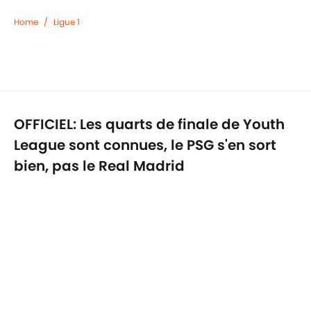
1 related articles loaded
Home
/
Ligue 1
OFFICIEL: Les quarts de finale de Youth
League sont connues, le PSG s'en sort
bien, pas le Real Madrid
Par
Lucas Salemi
|
25 févr. 2026
Confidentialité
Politique de Cookie
Termes & Conditions
À PROPOS DE 90MIN