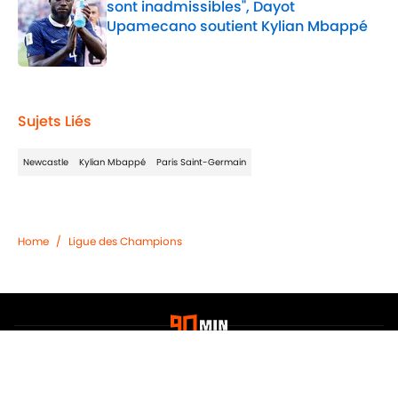
sont inadmissibles", Dayot
Upamecano soutient Kylian Mbappé
Published by on Invalid Date
2 related articles loaded
Sujets Liés
Newcastle
Kylian Mbappé
Paris Saint-Germain
Home
/
Ligue des Champions
Confidentialité
Politique de Cookie
Termes & Conditions
À PROPOS DE 90MIN