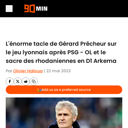
Skip to main content
L'énorme tacle de Gérard Prêcheur sur
le jeu lyonnais après PSG - OL et le
sacre des rhodaniennes en D1 Arkema
Par
Olivier Halloua
|
22 mai 2023
Add us as a preferred source