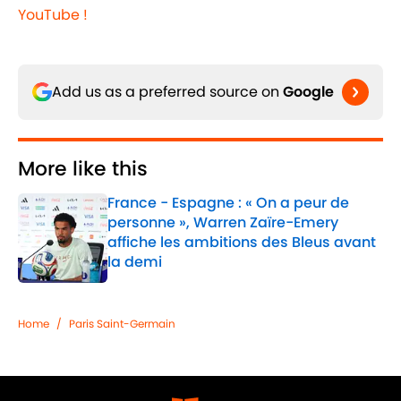
YouTube !
Add us as a preferred source on
Google
More like this
France - Espagne : « On a peur de
personne », Warren Zaïre-Emery
affiche les ambitions des Bleus avant
la demi
Published by on Invalid Date
1 related articles loaded
Home
/
Paris Saint-Germain