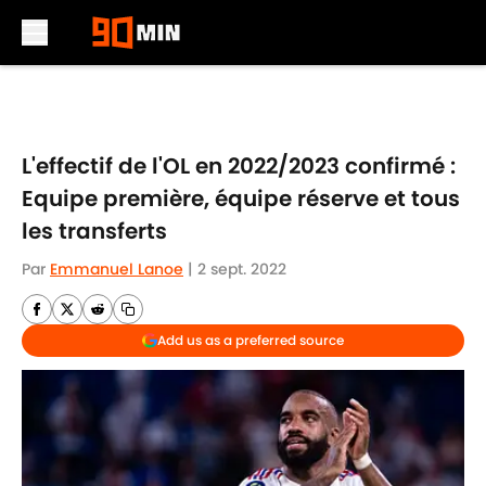
Skip to main content
L'effectif de l'OL en 2022/2023 confirmé :
Equipe première, équipe réserve et tous
les transferts
Par
Emmanuel Lanoe
|
2 sept. 2022
Add us as a preferred source