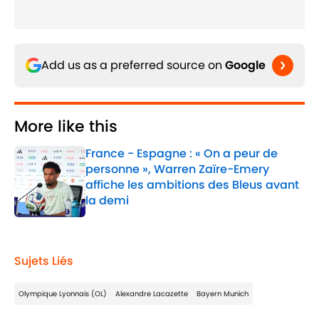
Add us as a preferred source on
Google
More like this
France - Espagne : « On a peur de
personne », Warren Zaïre-Emery
affiche les ambitions des Bleus avant
la demi
Published by on Invalid Date
1 related articles loaded
Sujets Liés
Olympique Lyonnais (OL)
Alexandre Lacazette
Bayern Munich