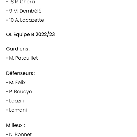
• 18 R. Cherki
• 9 M. Dembélé
• 10 A. Lacazette
OL Équipe B 2022/23
Gardiens :
• M. Patouillet
Défenseurs :
• M. Felix
• P. Boueye
• Laaziri
• Lomani
Milieux :
• N. Bonnet