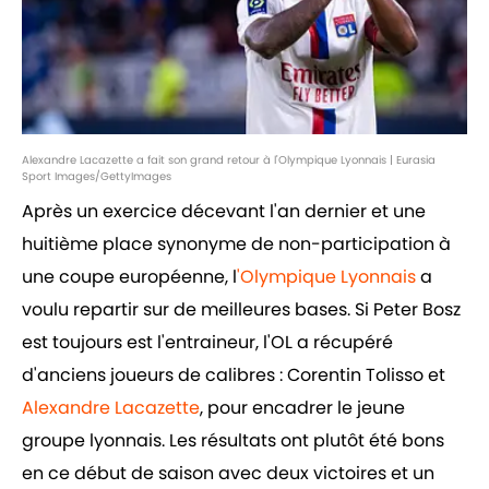
Alexandre Lacazette a fait son grand retour à l'Olympique Lyonnais | Eurasia
Sport Images/GettyImages
Après un exercice décevant l'an dernier et une
huitième place synonyme de non-participation à
une coupe européenne, l
'Olympique Lyonnais
a
voulu repartir sur de meilleures bases. Si Peter Bosz
est toujours est l'entraineur, l'OL a récupéré
d'anciens joueurs de calibres : Corentin Tolisso et
Alexandre Lacazette
, pour encadrer le jeune
groupe lyonnais. Les résultats ont plutôt été bons
en ce début de saison avec deux victoires et un