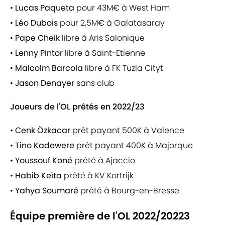
•
Lucas Paqueta
pour 43M€ à West Ham
•
Léo Dubois
pour 2,5M€ à Galatasaray
•
Pape Cheik
libre à Aris Salonique
•
Lenny Pintor
libre à Saint-Etienne
•
Malcolm Barcola
libre à FK Tuzla Cityt
•
Jason Denayer
sans club
Joueurs de l'OL prêtés en 2022/23
•
Cenk Özkacar
prêt payant 500K à Valence
•
Tino Kadewere
prêt payant 400K à Majorque
•
Youssouf Koné
prêté à Ajaccio
•
Habib Keïta
prêté à KV Kortrijk
•
Yahya Soumaré
prêté à Bourg-en-Bresse
Équipe première de l'OL 2022/20223