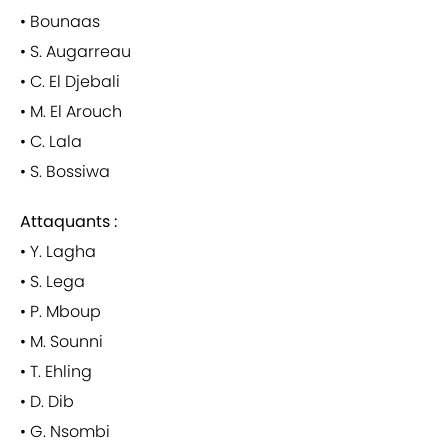
• Bounaas
• S. Augarreau
• C. El Djebali
• M. El Arouch
• C. Lala
• S. Bossiwa
Attaquants :
• Y. Lagha
• S. Lega
• P. Mboup
• M. Sounni
• T. Ehling
• D. Dib
• G. Nsombi