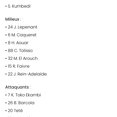
• S. Kumbedi
Milieux
:
• 24 J. Lepenant
• 6 M. Caqueret
• 8 H. Aouar
• 88 C. Tolisso
• 32 M. El Arouch
• 15 R. Faivre
• 22 J. Rein-Adelaïde
Attaquants
:
• 7 K. Toko Ekambi
• 26 B. Barcola
• 20 Tetê