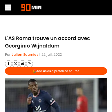
Skip to main content
L'AS Roma trouve un accord avec
Georginio Wijnaldum
Par
Julien Sournies
|
22 juil. 2022
Add us as a preferred source