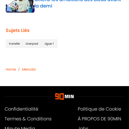
la demi
Published by on Invalid Date
1 related articles loaded
Sujets Liés
transfer
Liverpool
Ligue 1
Home
/
Mercato
Confidentialité
Politique de Cookie
Termes & Conditions
À PROPOS DE 90MIN
Minute Media
Jobs