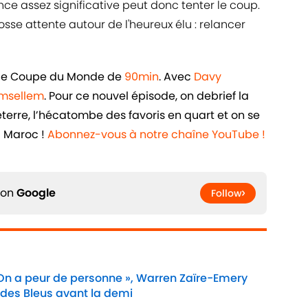
ce assez significative peut donc tenter le coup.
sse attente autour de l'heureux élu : relancer
iale Coupe du Monde de
90min
. Avec
Davy
Amsellem
. Pour ce nouvel épisode, on debrief la
eterre, l’hécatombe des favoris en quart et on se
u Maroc !
Abonnez-vous à notre chaîne YouTube !
 on
Google
Follow
 On a peur de personne », Warren Zaïre-Emery
 des Bleus avant la demi
Date