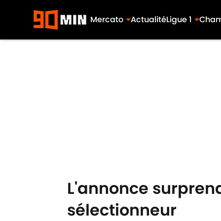
Mercato
Actualité
Ligue 1
Cham
Skip to main content
L'annonce surprena
sélectionneur